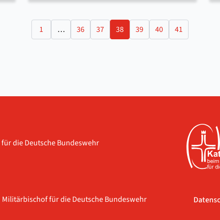
1
…
36
37
38
39
40
41
f für die Deutsche Bundeswehr
n Militärbischof für die Deutsche Bundeswehr
Datensc