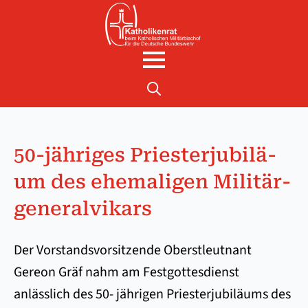
Search
for:
50-jähriges Prie­ster­ju­bi­lä­
um des ehe­ma­li­gen Mi­li­tär­
gen­er­al­vi­kars
Der Vorstandsvorsitzende Oberstleutnant
Gereon Gräf nahm am Festgottesdienst
anlässlich des 50- jährigen Priesterjubiläums des