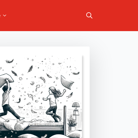
e
Search
for: