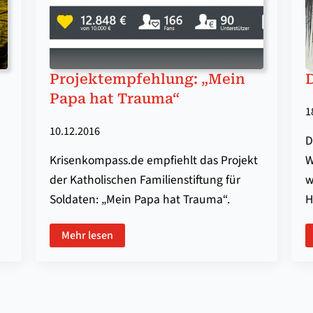
Projektempfehlung: „Mein
D
Papa hat Trauma“
1
10.12.2016
D
Krisenkompass.de empfiehlt das Projekt
W
der Katholischen Familienstiftung für
w
Soldaten: „Mein Papa hat Trauma“.
H
Mehr lesen