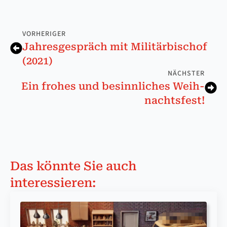
VORHERIGER
Jah­res­ge­spräch mit Mi­li­tär­bischof
(2021)
NÄCHSTER
Ein fro­hes und be­sinn­lich­es Weih­
nachts­fest!
Das könnte Sie auch
interessieren: