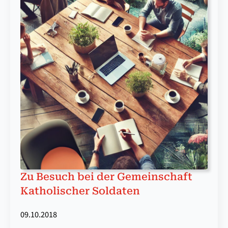
Zu Be­such bei der Ge­mein­schaft
Ka­tho­li­scher Sol­da­ten
09.10.2018