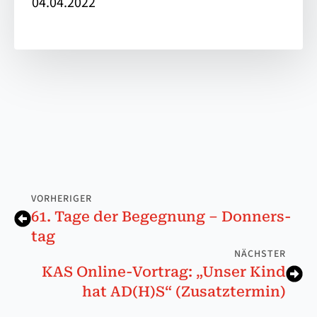
04.04.2022
VORHERIGER
61. Ta­ge der Be­geg­nung – Don­ners­
tag
NÄCHSTER
KAS Online-Vortrag: „Unser Kind
hat AD(H)S“ (Zusatztermin)