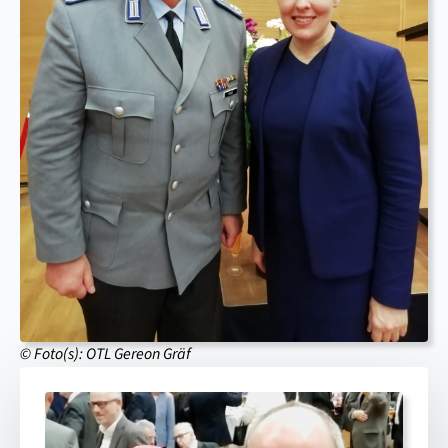
© Foto(s): OTL Gereon Gräf