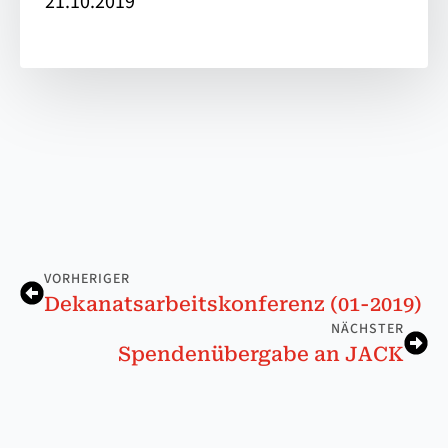
21.10.2019
VORHERIGER
De­ka­nats­ar­beits­kon­fe­renz (01-2019)
NÄCHSTER
Spen­den­über­ga­be an JACK