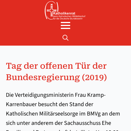
Search
for:
Tag der of­fen­en Tür der
Bun­des­re­gie­rung (2019)
Die Verteidigungsministerin Frau Kramp-
Karrenbauer besucht den Stand der
Katholischen Militärseelsorge im BMVg an dem
sich unter anderem der Sachausschuss Ehe