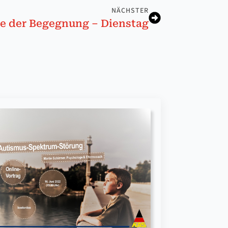
NÄCHSTER
ge der Be­geg­nung – Diens­tag