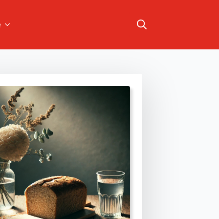
e
Search
for: