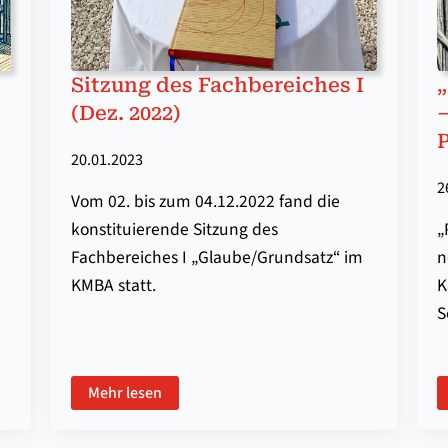
Sit­zung des Fach­be­reich­es I
„
(Dez. 2022)
20.01.2023
2
Vom 02. bis zum 04.12.2022 fand die
konstituierende Sitzung des
„
Fachbereiches I „Glaube/Grundsatz“ im
n
KMBA statt.
K
S
Mehr lesen