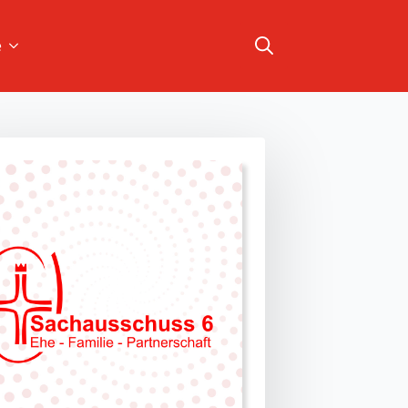
e
Search
for: