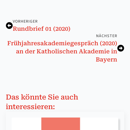
VORHERIGER
Rund­brief 01 (2020)
NÄCHSTER
Früh­jah­res­aka­de­mie­ge­spräch (2020)
an der Ka­tho­li­schen Aka­de­mie in
Bay­ern
Das könnte Sie auch
interessieren: