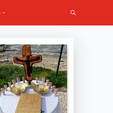
e
Search
for: