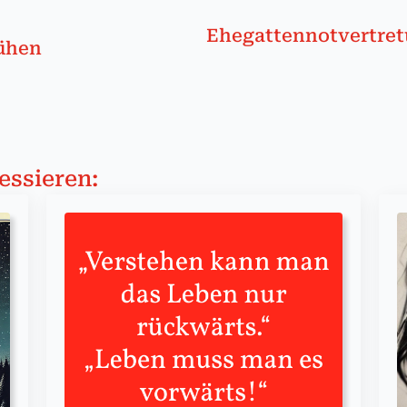
Ehegatten­not­ver­tret
Mühen
essieren: