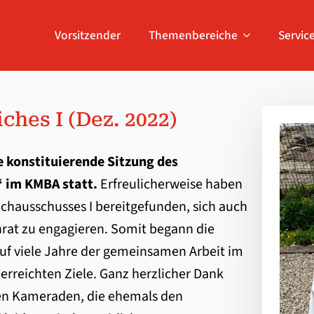
Vorsitzender
Themenbereiche
Servic
ich­es I (Dez. 2022)
e konstituierende Sitzung des
 im KMBA statt.
Erfreulicherweise haben
achausschusses I bereitgefunden, sich auch
rat zu engagieren. Somit begann die
uf viele Jahre der gemeinsamen Arbeit im
 erreichten Ziele. Ganz herzlicher Dank
enen Kameraden, die ehemals den